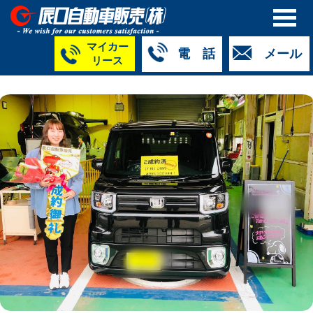
マイカー
電 話
メール
リース
本社
白山店
TM金沢店
TM城北店
TM福井店
TM西泉店
（マイ
050-5264-
076-233-
076-255-
0776-33-
050-5264-
カーリース）
4427
2318
0024
2424
4430
050-5268-
8009