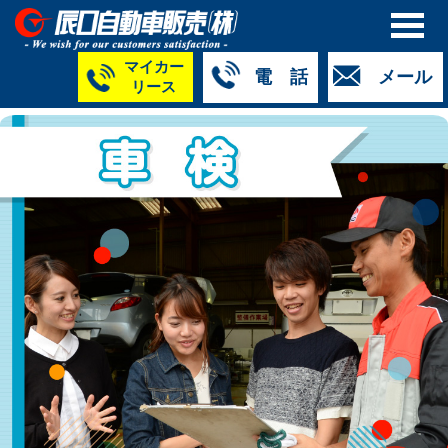
マイカー
電 話
メール
リース
本社
白山店
TM金沢店
TM城北店
TM福井店
TM西泉店
（マイ
050-5264-
076-233-
076-255-
0776-33-
050-5264-
カーリース）
4427
2318
0024
2424
4430
050-5268-
8009