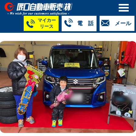
マイカー
電 話
メール
リース
本社
白山店
TM金沢店
TM城北店
TM福井店
TM西泉店
（マイ
050-5264-
076-233-
076-255-
0776-33-
050-5264-
カーリース）
4427
2318
0024
2424
4430
050-5268-
8009