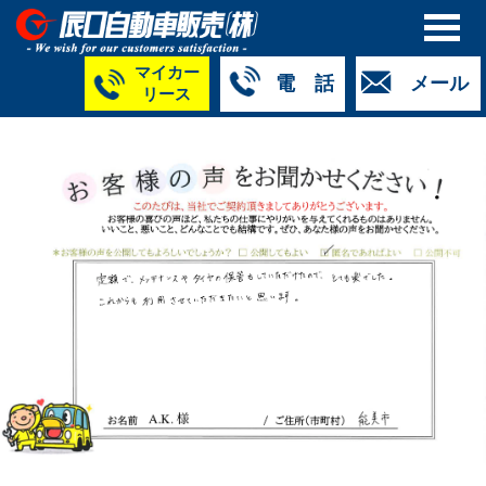
マイカー
電 話
メール
リース
本社
白山店
TM金沢店
TM城北店
TM福井店
TM西泉店
（マイ
050-5264-
076-233-
076-255-
0776-33-
050-5264-
カーリース）
4427
2318
0024
2424
4430
050-5268-
8009