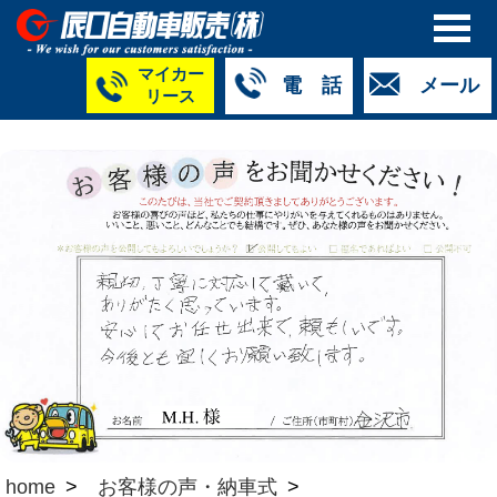
マイカー
電 話
メール
リース
本社
白山店
TM金沢店
TM城北店
TM福井店
TM西泉店
（マイ
050-5264-
076-233-
076-255-
0776-33-
050-5264-
カーリース）
4427
2318
0024
2424
4430
050-5268-
8009
home
お客様の声・納車式