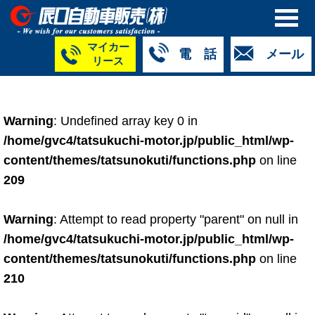
マイカー
電 話
メール
リース
本社
白山店
TM金沢店
TM城北店
TM福井店
TM西泉店
（マイ
050-5264-
076-233-
076-255-
0776-33-
050-5264-
カーリース）
Warning
: Undefined array key 0 in
4427
2318
0024
2424
4430
050-5268-
/home/gvc4/tatsukuchi-motor.jp/public_html/wp-
8009
content/themes/tatsunokuti/functions.php
on line
209
Warning
: Attempt to read property "parent" on null in
/home/gvc4/tatsukuchi-motor.jp/public_html/wp-
content/themes/tatsunokuti/functions.php
on line
210