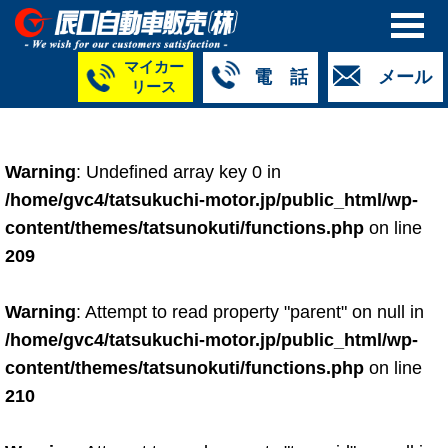
マイカー
電 話
メール
リース
本社
白山店
TM金沢店
TM城北店
TM福井店
TM西泉店
（マイ
050-5264-
076-233-
076-255-
0776-33-
050-5264-
カーリース）
Warning
: Undefined array key 0 in
4427
2318
0024
2424
4430
050-5268-
/home/gvc4/tatsukuchi-motor.jp/public_html/wp-
8009
content/themes/tatsunokuti/functions.php
on line
209
Warning
: Attempt to read property "parent" on null in
/home/gvc4/tatsukuchi-motor.jp/public_html/wp-
content/themes/tatsunokuti/functions.php
on line
210