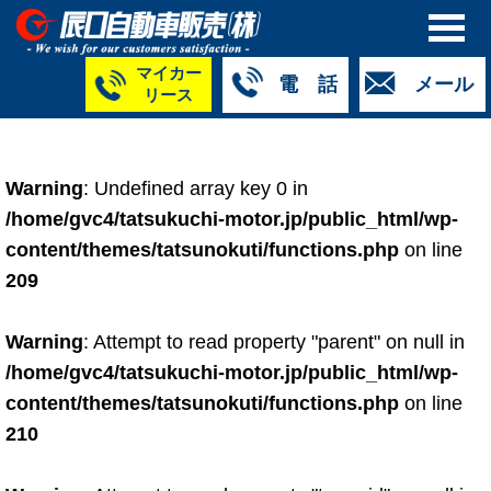
マイカー
電 話
メール
リース
本社
白山店
TM金沢店
TM城北店
TM福井店
TM西泉店
（マイ
050-5264-
076-233-
076-255-
0776-33-
050-5264-
カーリース）
Warning
: Undefined array key 0 in
4427
2318
0024
2424
4430
050-5268-
/home/gvc4/tatsukuchi-motor.jp/public_html/wp-
8009
content/themes/tatsunokuti/functions.php
on line
209
Warning
: Attempt to read property "parent" on null in
/home/gvc4/tatsukuchi-motor.jp/public_html/wp-
content/themes/tatsunokuti/functions.php
on line
210