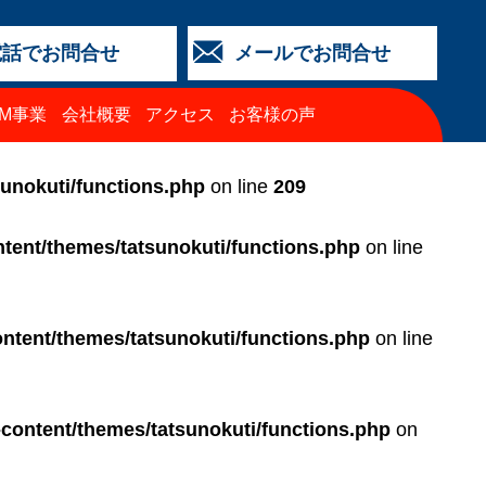
電話でお問合せ
メールでお問合せ
店
金沢店
城北店
福井店
西泉店
（マイカーリース）
TM事業
会社概要
アクセス
お客様の声
64-4427
3-2318
5-0024
3-2424
64-4430
68-8009
sunokuti/functions.php
on line
209
tent/themes/tatsunokuti/functions.php
on line
ntent/themes/tatsunokuti/functions.php
on line
-content/themes/tatsunokuti/functions.php
on