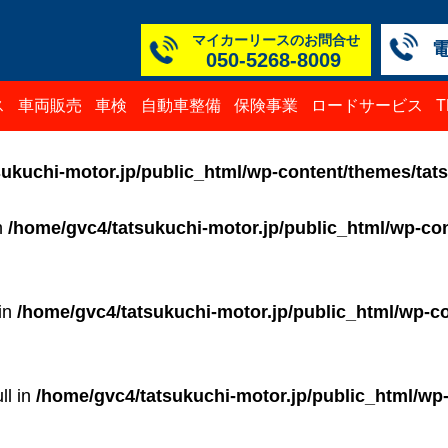
マイカーリースのお問合せ
050-5268-8009
本社
白山
TM
TM
TM
TM
ス
車両販売
車検
自動車整備
保険事業
ロードサービス
050-52
076-23
076-25
0776-3
050-52
050-52
ukuchi-motor.jp/public_html/wp-content/themes/tat
in
/home/gvc4/tatsukuchi-motor.jp/public_html/wp-con
 in
/home/gvc4/tatsukuchi-motor.jp/public_html/wp-co
ll in
/home/gvc4/tatsukuchi-motor.jp/public_html/wp