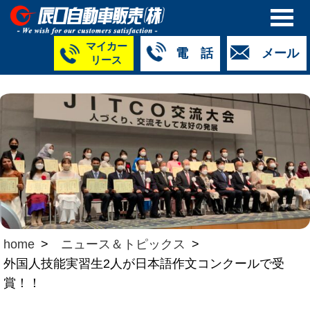
マイカー
電 話
メール
リース
本社
白山店
TM金沢店
TM城北店
TM福井店
TM西泉店
（マイ
050-5264-
076-233-
076-255-
0776-33-
050-5264-
カーリース）
4427
2318
0024
2424
4430
050-5268-
8009
home
ニュース＆トピックス
外国人技能実習生2人が日本語作文コンクールで受
賞！！