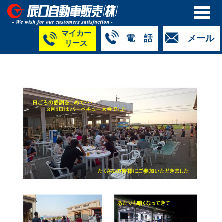
マイカー
電 話
メール
リース
本社
白山店
TM金沢店
TM城北店
TM福井店
TM西泉店
（マイ
050-5264-
076-233-
076-255-
0776-33-
050-5264-
カーリース）
4427
2318
0024
2424
4430
050-5268-
8009