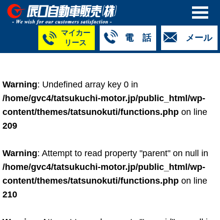
マイカー
電 話
メール
リース
本社
白山店
TM金沢店
TM城北店
TM福井店
TM西泉店
（マイ
050-5264-
076-233-
076-255-
0776-33-
050-5264-
カーリース）
Warning
: Undefined array key 0 in
4427
2318
0024
2424
4430
050-5268-
/home/gvc4/tatsukuchi-motor.jp/public_html/wp-
8009
content/themes/tatsunokuti/functions.php
on line
209
Warning
: Attempt to read property "parent" on null in
/home/gvc4/tatsukuchi-motor.jp/public_html/wp-
content/themes/tatsunokuti/functions.php
on line
210