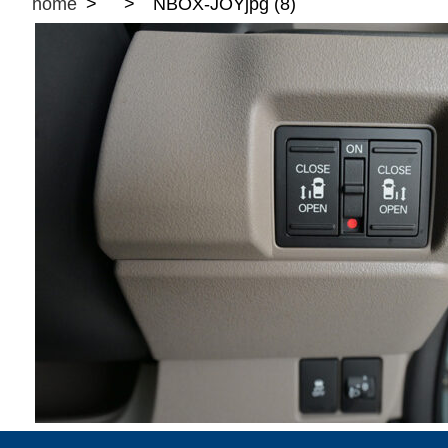
home
NBOX-JOYjpg (8)