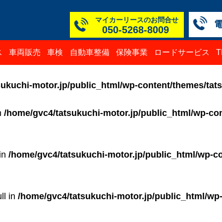
マイカーリースのお問合せ
050-5268-8009
本社
白山
TM
TM
TM
TM
ス
車両販売
車検
自動車整備
保険事業
ロードサービス
050-52
076-23
076-25
0776-3
050-52
050-52
ukuchi-motor.jp/public_html/wp-content/themes/tat
in
/home/gvc4/tatsukuchi-motor.jp/public_html/wp-con
 in
/home/gvc4/tatsukuchi-motor.jp/public_html/wp-co
ll in
/home/gvc4/tatsukuchi-motor.jp/public_html/wp