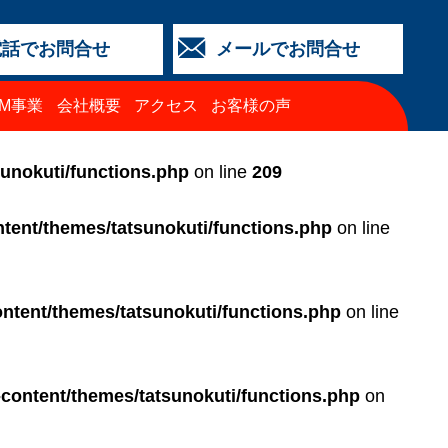
電話でお問合せ
メールでお問合せ
店
金沢店
城北店
福井店
西泉店
（マイカーリース）
TM事業
会社概要
アクセス
お客様の声
64-4427
3-2318
5-0024
3-2424
64-4430
68-8009
sunokuti/functions.php
on line
209
tent/themes/tatsunokuti/functions.php
on line
ntent/themes/tatsunokuti/functions.php
on line
-content/themes/tatsunokuti/functions.php
on