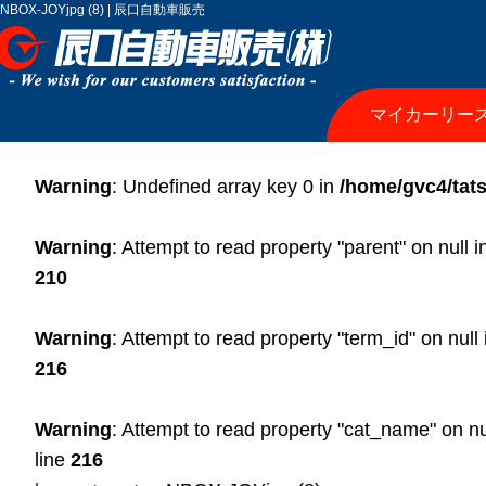
NBOX-JOYjpg (8) | 辰口自動車販売
マイカーリー
Warning
: Undefined array key 0 in
/home/gvc4/tats
Warning
: Attempt to read property "parent" on null 
210
Warning
: Attempt to read property "term_id" on null
216
Warning
: Attempt to read property "cat_name" on nu
line
216