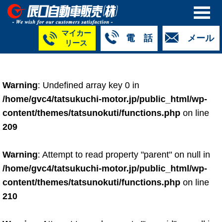
マイカー
電 話
メール
リース
本社
白山店
TM金沢店
TM城北店
TM福井店
TM西泉店
（マイ
050-5264-
076-233-
076-255-
0776-33-
050-5264-
カーリース）
Warning
: Undefined array key 0 in
4427
2318
0024
2424
4430
050-5268-
/home/gvc4/tatsukuchi-motor.jp/public_html/wp-
8009
content/themes/tatsunokuti/functions.php
on line
209
Warning
: Attempt to read property "parent" on null in
/home/gvc4/tatsukuchi-motor.jp/public_html/wp-
content/themes/tatsunokuti/functions.php
on line
210