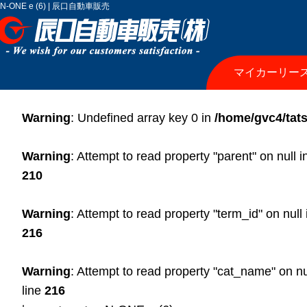
N-ONE e (6) | 辰口自動車販売
マイカーリー
Warning
: Undefined array key 0 in
/home/gvc4/tats
Warning
: Attempt to read property "parent" on null 
210
Warning
: Attempt to read property "term_id" on null
216
Warning
: Attempt to read property "cat_name" on nu
line
216