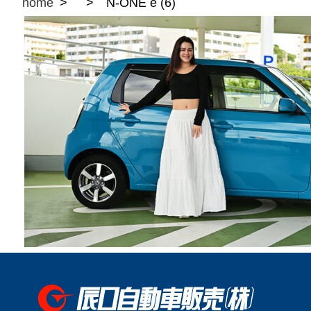
home
N-ONE e (6)