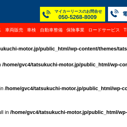
マイカーリースのお問合せ
050-5268-8009
本社
白山
TM
TM
TM
TM
ス
車両販売
車検
自動車整備
保険事業
ロードサービス
050-52
076-23
076-25
0776-3
050-52
050-52
ukuchi-motor.jp/public_html/wp-content/themes/tat
in
/home/gvc4/tatsukuchi-motor.jp/public_html/wp-con
 in
/home/gvc4/tatsukuchi-motor.jp/public_html/wp-co
ll in
/home/gvc4/tatsukuchi-motor.jp/public_html/wp