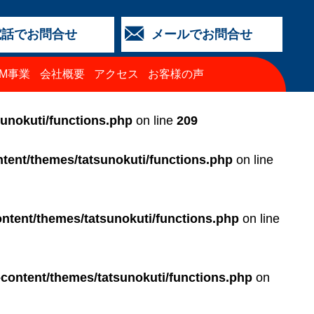
電話でお問合せ
メールでお問合せ
店
金沢店
城北店
福井店
西泉店
（マイカーリース）
TM事業
会社概要
アクセス
お客様の声
64-4427
3-2318
5-0024
3-2424
64-4430
68-8009
sunokuti/functions.php
on line
209
tent/themes/tatsunokuti/functions.php
on line
ntent/themes/tatsunokuti/functions.php
on line
-content/themes/tatsunokuti/functions.php
on