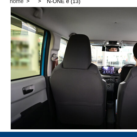
home
N-ONE e (13)