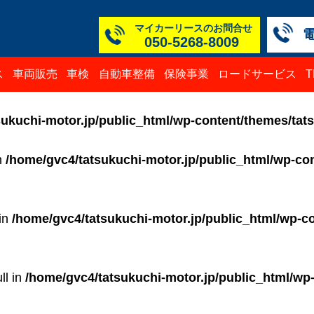
マイカーリースのお問合せ
050-5268-8009
本社
白山
TM
TM
TM
TM
ス
車両販売
車検
自動車整備
保険事業
ロードサービス
050-52
076-23
076-25
0776-3
050-52
050-52
ukuchi-motor.jp/public_html/wp-content/themes/tat
in
/home/gvc4/tatsukuchi-motor.jp/public_html/wp-con
 in
/home/gvc4/tatsukuchi-motor.jp/public_html/wp-co
ll in
/home/gvc4/tatsukuchi-motor.jp/public_html/wp