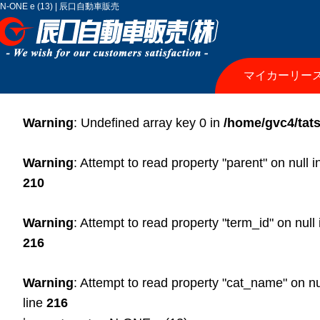
N-ONE e (13) | 辰口自動車販売
マイカーリー
Warning
: Undefined array key 0 in
/home/gvc4/tats
Warning
: Attempt to read property "parent" on null 
210
Warning
: Attempt to read property "term_id" on null
216
Warning
: Attempt to read property "cat_name" on nu
line
216