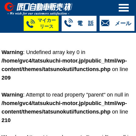
マイカー
電 話
メール
リース
本社
白山店
TM金沢店
TM城北店
TM福井店
TM西泉店
（マイ
050-5264-
076-233-
076-255-
0776-33-
050-5264-
カーリース）
Warning
: Undefined array key 0 in
4427
2318
0024
2424
4430
050-5268-
/home/gvc4/tatsukuchi-motor.jp/public_html/wp-
8009
content/themes/tatsunokuti/functions.php
on line
209
Warning
: Attempt to read property "parent" on null in
/home/gvc4/tatsukuchi-motor.jp/public_html/wp-
content/themes/tatsunokuti/functions.php
on line
210