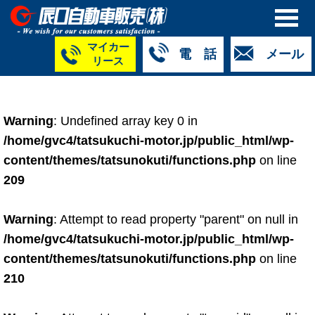
マイカー
電 話
メール
リース
本社
白山店
TM金沢店
TM城北店
TM福井店
TM西泉店
（マイ
050-5264-
076-233-
076-255-
0776-33-
050-5264-
カーリース）
Warning
: Undefined array key 0 in
4427
2318
0024
2424
4430
050-5268-
/home/gvc4/tatsukuchi-motor.jp/public_html/wp-
8009
content/themes/tatsunokuti/functions.php
on line
209
Warning
: Attempt to read property "parent" on null in
/home/gvc4/tatsukuchi-motor.jp/public_html/wp-
content/themes/tatsunokuti/functions.php
on line
210