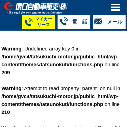
マイカー
電 話
メール
リース
本社
白山店
TM金沢店
TM城北店
TM福井店
TM西泉店
（マイ
050-5264-
076-233-
076-255-
0776-33-
050-5264-
カーリース）
Warning
: Undefined array key 0 in
4427
2318
0024
2424
4430
050-5268-
/home/gvc4/tatsukuchi-motor.jp/public_html/wp-
8009
content/themes/tatsunokuti/functions.php
on line
209
Warning
: Attempt to read property "parent" on null in
/home/gvc4/tatsukuchi-motor.jp/public_html/wp-
content/themes/tatsunokuti/functions.php
on line
210