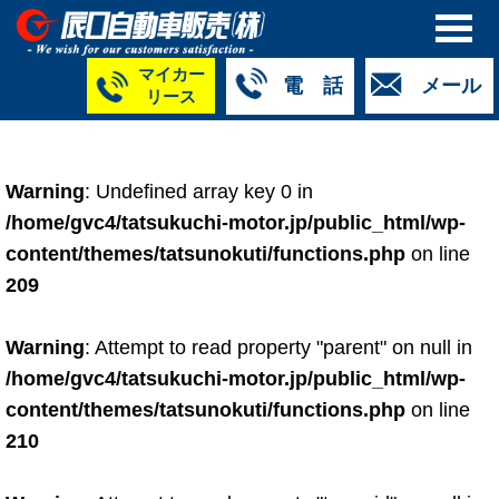
マイカー
電 話
メール
リース
本社
白山店
TM金沢店
TM城北店
TM福井店
TM西泉店
（マイ
050-5264-
076-233-
076-255-
0776-33-
050-5264-
カーリース）
Warning
: Undefined array key 0 in
4427
2318
0024
2424
4430
050-5268-
/home/gvc4/tatsukuchi-motor.jp/public_html/wp-
8009
content/themes/tatsunokuti/functions.php
on line
209
Warning
: Attempt to read property "parent" on null in
/home/gvc4/tatsukuchi-motor.jp/public_html/wp-
content/themes/tatsunokuti/functions.php
on line
210