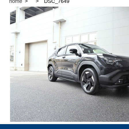
home
DSC_7649