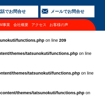
電話でお問合せ
メールでお問合せ
店
金沢店
城北店
福井店
西泉店
（マイカーリース）
TM事業
会社概要
アクセス
お客様の声
64-4427
3-2318
5-0024
3-2424
64-4430
68-8009
sunokuti/functions.php
on line
209
tent/themes/tatsunokuti/functions.php
on line
ntent/themes/tatsunokuti/functions.php
on line
-content/themes/tatsunokuti/functions.php
on