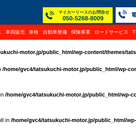
マイカーリースのお問合せ
050-5268-8009
本社
白山
TM
TM
TM
TM
ス
車両販売
車検
自動車整備
保険事業
ロードサービス
050-52
076-23
076-25
0776-3
050-52
050-52
ukuchi-motor.jp/public_html/wp-content/themes/tat
in
/home/gvc4/tatsukuchi-motor.jp/public_html/wp-con
 in
/home/gvc4/tatsukuchi-motor.jp/public_html/wp-co
ll in
/home/gvc4/tatsukuchi-motor.jp/public_html/wp