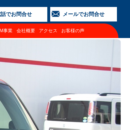
電話でお問合せ
メールでお問合せ
店
金沢店
城北店
福井店
西泉店
（マイカーリース）
TM事業
会社概要
アクセス
お客様の声
64-4427
3-2318
5-0024
3-2424
64-4430
68-8009