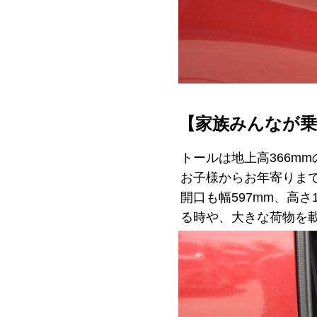
【家族みんなが
トールは地上高366m
お子様からお年寄りま
開口も幅597mm、高
る時や、大きな荷物を