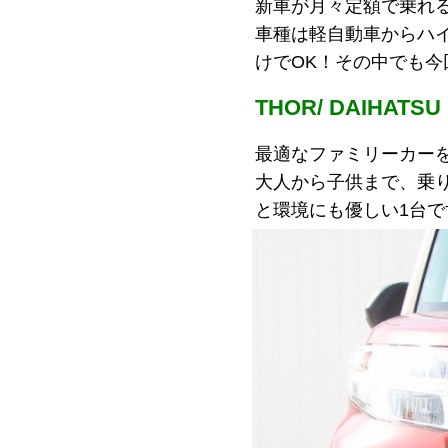
新車が月々定額で乗れ
車種は軽自動車からハ
けでOK！その中でも
THOR/ DAIHATSU
最適なファミリーカー
大人から子供まで、乗
と環境にも優しい1台で