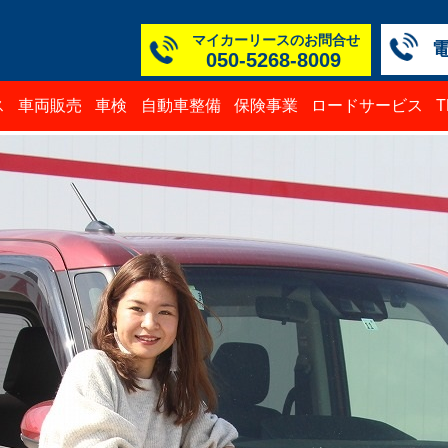
マイカーリースのお問合せ
050-5268-8009
本社
白山
TM
TM
TM
TM
ス
車両販売
車検
自動車整備
保険事業
ロードサービス
050-52
076-23
076-25
0776-3
050-52
050-52