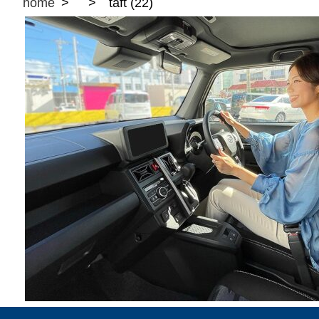
home
taft (22)