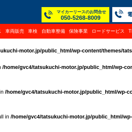
マイカーリースのお問合せ
050-5268-8009
本社
白山
TM
TM
TM
TM
ス
車両販売
車検
自動車整備
保険事業
ロードサービス
050-52
076-23
076-25
0776-3
050-52
050-52
ukuchi-motor.jp/public_html/wp-content/themes/tat
in
/home/gvc4/tatsukuchi-motor.jp/public_html/wp-con
 in
/home/gvc4/tatsukuchi-motor.jp/public_html/wp-co
ll in
/home/gvc4/tatsukuchi-motor.jp/public_html/wp