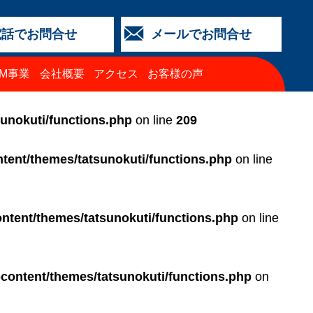
電話でお問合せ
メールでお問合せ
店
金沢店
城北店
福井店
西泉店
（マイカーリース）
TM事業
会社概要
アクセス
お客様の声
64-4427
3-2318
5-0024
3-2424
64-4430
68-8009
sunokuti/functions.php
on line
209
tent/themes/tatsunokuti/functions.php
on line
ntent/themes/tatsunokuti/functions.php
on line
-content/themes/tatsunokuti/functions.php
on