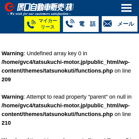
マイカー
電 話
メール
リース
本社
白山店
TM金沢店
TM城北店
TM福井店
TM西泉店
（マイ
050-5264-
076-233-
076-255-
0776-33-
050-5264-
カーリース）
Warning
: Undefined array key 0 in
4427
2318
0024
2424
4430
050-5268-
/home/gvc4/tatsukuchi-motor.jp/public_html/wp-
8009
content/themes/tatsunokuti/functions.php
on line
209
Warning
: Attempt to read property "parent" on null in
/home/gvc4/tatsukuchi-motor.jp/public_html/wp-
content/themes/tatsunokuti/functions.php
on line
210