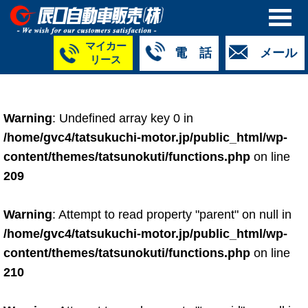
マイカー
電 話
メール
リース
本社
白山店
TM金沢店
TM城北店
TM福井店
TM西泉店
（マイ
050-5264-
076-233-
076-255-
0776-33-
050-5264-
カーリース）
Warning
: Undefined array key 0 in
4427
2318
0024
2424
4430
050-5268-
/home/gvc4/tatsukuchi-motor.jp/public_html/wp-
8009
content/themes/tatsunokuti/functions.php
on line
209
Warning
: Attempt to read property "parent" on null in
/home/gvc4/tatsukuchi-motor.jp/public_html/wp-
content/themes/tatsunokuti/functions.php
on line
210