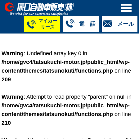
マイカー
電 話
メール
リース
本社
白山店
TM金沢店
TM城北店
TM福井店
TM西泉店
（マイ
050-5264-
076-233-
076-255-
0776-33-
050-5264-
カーリース）
Warning
: Undefined array key 0 in
4427
2318
0024
2424
4430
050-5268-
/home/gvc4/tatsukuchi-motor.jp/public_html/wp-
8009
content/themes/tatsunokuti/functions.php
on line
209
Warning
: Attempt to read property "parent" on null in
/home/gvc4/tatsukuchi-motor.jp/public_html/wp-
content/themes/tatsunokuti/functions.php
on line
210