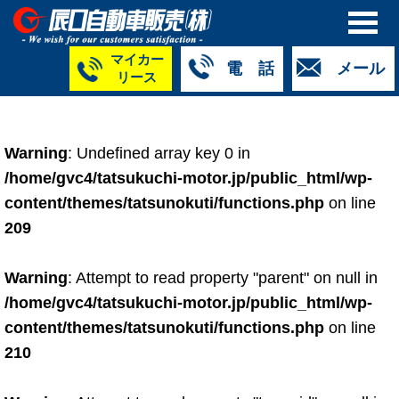
マイカー
電 話
メール
リース
本社
白山店
TM金沢店
TM城北店
TM福井店
TM西泉店
（マイ
050-5264-
076-233-
076-255-
0776-33-
050-5264-
カーリース）
Warning
: Undefined array key 0 in
4427
2318
0024
2424
4430
050-5268-
/home/gvc4/tatsukuchi-motor.jp/public_html/wp-
8009
content/themes/tatsunokuti/functions.php
on line
209
Warning
: Attempt to read property "parent" on null in
/home/gvc4/tatsukuchi-motor.jp/public_html/wp-
content/themes/tatsunokuti/functions.php
on line
210