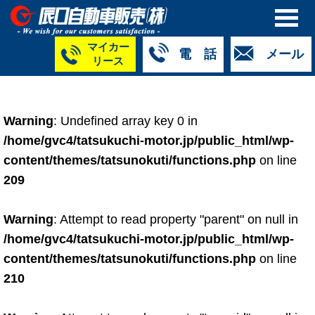
マイカー
電 話
メール
リース
本社
白山店
TM金沢店
TM城北店
TM福井店
TM西泉店
（マイ
050-5264-
076-233-
076-255-
0776-33-
050-5264-
カーリース）
Warning
: Undefined array key 0 in
4427
2318
0024
2424
4430
050-5268-
/home/gvc4/tatsukuchi-motor.jp/public_html/wp-
8009
content/themes/tatsunokuti/functions.php
on line
209
Warning
: Attempt to read property "parent" on null in
/home/gvc4/tatsukuchi-motor.jp/public_html/wp-
content/themes/tatsunokuti/functions.php
on line
210