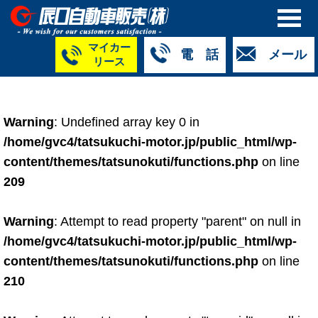
マイカー
電 話
メール
リース
本社
白山店
TM金沢店
TM城北店
TM福井店
TM西泉店
（マイ
050-5264-
076-233-
076-255-
0776-33-
050-5264-
カーリース）
Warning
: Undefined array key 0 in
4427
2318
0024
2424
4430
050-5268-
/home/gvc4/tatsukuchi-motor.jp/public_html/wp-
8009
content/themes/tatsunokuti/functions.php
on line
209
Warning
: Attempt to read property "parent" on null in
/home/gvc4/tatsukuchi-motor.jp/public_html/wp-
content/themes/tatsunokuti/functions.php
on line
210