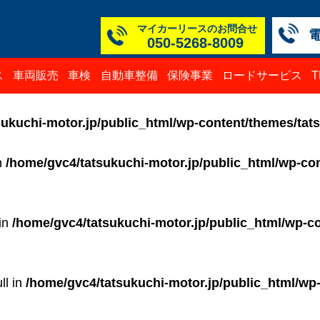
マイカーリースのお問合せ
050-5268-8009
本社
白山
TM
TM
TM
TM
ス
車両販売
車検
自動車整備
保険事業
ロードサービス
050-52
076-23
076-25
0776-3
050-52
050-52
ukuchi-motor.jp/public_html/wp-content/themes/tat
in
/home/gvc4/tatsukuchi-motor.jp/public_html/wp-con
 in
/home/gvc4/tatsukuchi-motor.jp/public_html/wp-co
ll in
/home/gvc4/tatsukuchi-motor.jp/public_html/wp