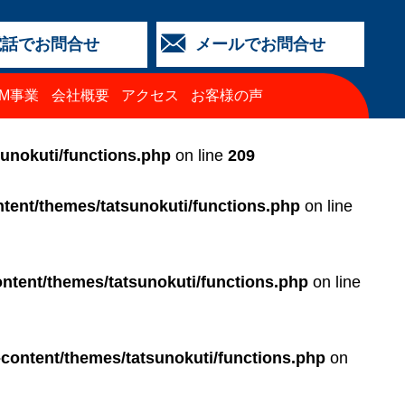
電話でお問合せ
メールでお問合せ
店
金沢店
城北店
福井店
西泉店
（マイカーリース）
TM事業
会社概要
アクセス
お客様の声
64-4427
3-2318
5-0024
3-2424
64-4430
68-8009
sunokuti/functions.php
on line
209
tent/themes/tatsunokuti/functions.php
on line
ntent/themes/tatsunokuti/functions.php
on line
-content/themes/tatsunokuti/functions.php
on