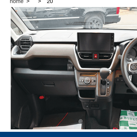
home
20