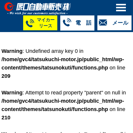
マイカー
電 話
メール
リース
本社
白山店
TM金沢店
TM城北店
TM福井店
TM西泉店
（マイ
050-5264-
076-233-
076-255-
0776-33-
050-5264-
カーリース）
Warning
: Undefined array key 0 in
4427
2318
0024
2424
4430
050-5268-
/home/gvc4/tatsukuchi-motor.jp/public_html/wp-
8009
content/themes/tatsunokuti/functions.php
on line
209
Warning
: Attempt to read property "parent" on null in
/home/gvc4/tatsukuchi-motor.jp/public_html/wp-
content/themes/tatsunokuti/functions.php
on line
210