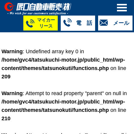
マイカー
電 話
メール
リース
本社
白山店
TM金沢店
TM城北店
TM福井店
TM西泉店
（マイ
050-5264-
076-233-
076-255-
0776-33-
050-5264-
カーリース）
Warning
: Undefined array key 0 in
4427
2318
0024
2424
4430
050-5268-
/home/gvc4/tatsukuchi-motor.jp/public_html/wp-
8009
content/themes/tatsunokuti/functions.php
on line
209
Warning
: Attempt to read property "parent" on null in
/home/gvc4/tatsukuchi-motor.jp/public_html/wp-
content/themes/tatsunokuti/functions.php
on line
210