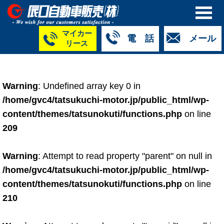
マイカー
電 話
メール
リース
本社
白山店
TM金沢店
TM城北店
TM福井店
TM西泉店
（マイ
050-5264-
076-233-
076-255-
0776-33-
050-5264-
カーリース）
Warning
: Undefined array key 0 in
4427
2318
0024
2424
4430
050-5268-
/home/gvc4/tatsukuchi-motor.jp/public_html/wp-
8009
content/themes/tatsunokuti/functions.php
on line
209
Warning
: Attempt to read property "parent" on null in
/home/gvc4/tatsukuchi-motor.jp/public_html/wp-
content/themes/tatsunokuti/functions.php
on line
210