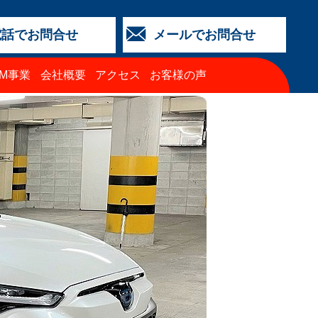
電話でお問合せ
メールでお問合せ
店
金沢店
城北店
福井店
西泉店
（マイカーリース）
TM事業
会社概要
アクセス
お客様の声
64-4427
3-2318
5-0024
3-2424
64-4430
68-8009