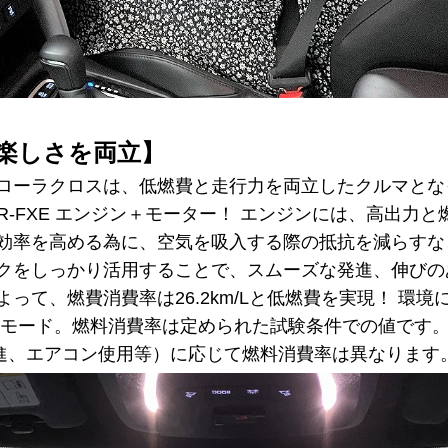
楽しさを両立】
カローラクロスは、低燃費と走行力を両立したクルマとな
2ZR-FXE エンジン＋モーター！ エンジンには、高出
焼効率を高める為に、空気を吸入する際の抵抗を減らすな
ルクをしっかり活用することで、スムーズな発進、伸び
よって、燃費消費率は26.2km/Lと低燃費を実現！ 環
LTCモード。燃料消費率は定められた試験条件での値です
進、エアコン使用等）に応じて燃料消費率は異なります