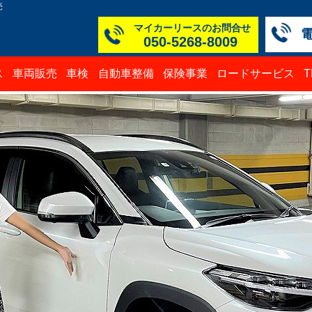
売
マイカーリースのお問合せ
050-5268-8009
本社
白山
TM
TM
TM
TM
ス
車両販売
車検
自動車整備
保険事業
ロードサービス
050-52
076-23
076-25
0776-3
050-52
050-52