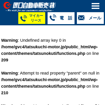
マイカー
電 話
メール
リース
本社
白山店
TM金沢店
TM城北店
TM福井店
TM西泉店
（マイ
050-5264-
076-233-
076-255-
0776-33-
050-5264-
カーリース）
Warning
: Undefined array key 0 in
4427
2318
0024
2424
4430
050-5268-
/home/gvc4/tatsukuchi-motor.jp/public_html/wp-
8009
content/themes/tatsunokuti/functions.php
on line
209
Warning
: Attempt to read property "parent" on null in
/home/gvc4/tatsukuchi-motor.jp/public_html/wp-
content/themes/tatsunokuti/functions.php
on line
210