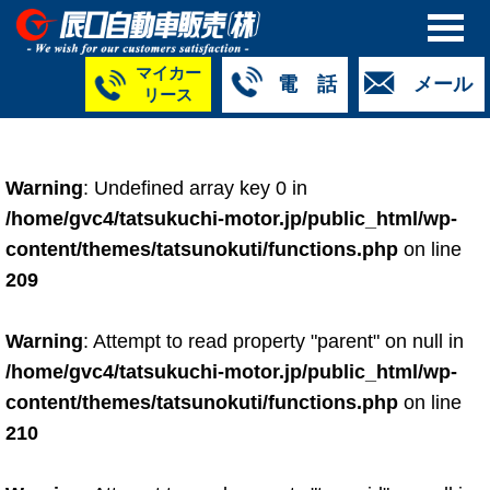
マイカー
電 話
メール
リース
本社
白山店
TM金沢店
TM城北店
TM福井店
TM西泉店
（マイ
050-5264-
076-233-
076-255-
0776-33-
050-5264-
カーリース）
Warning
: Undefined array key 0 in
4427
2318
0024
2424
4430
050-5268-
/home/gvc4/tatsukuchi-motor.jp/public_html/wp-
8009
content/themes/tatsunokuti/functions.php
on line
209
Warning
: Attempt to read property "parent" on null in
/home/gvc4/tatsukuchi-motor.jp/public_html/wp-
content/themes/tatsunokuti/functions.php
on line
210