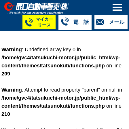
マイカー
電 話
メール
リース
本社
白山店
TM金沢店
TM城北店
TM福井店
TM西泉店
（マイ
050-5264-
076-233-
076-255-
0776-33-
050-5264-
カーリース）
Warning
: Undefined array key 0 in
4427
2318
0024
2424
4430
050-5268-
/home/gvc4/tatsukuchi-motor.jp/public_html/wp-
8009
content/themes/tatsunokuti/functions.php
on line
209
Warning
: Attempt to read property "parent" on null in
/home/gvc4/tatsukuchi-motor.jp/public_html/wp-
content/themes/tatsunokuti/functions.php
on line
210