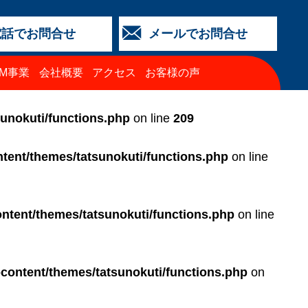
電話でお問合せ
メールでお問合せ
店
金沢店
城北店
福井店
西泉店
（マイカーリース）
TM事業
会社概要
アクセス
お客様の声
64-4427
3-2318
5-0024
3-2424
64-4430
68-8009
sunokuti/functions.php
on line
209
tent/themes/tatsunokuti/functions.php
on line
ntent/themes/tatsunokuti/functions.php
on line
-content/themes/tatsunokuti/functions.php
on