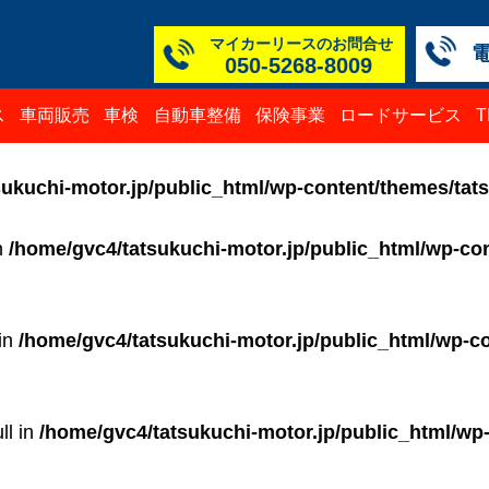
マイカーリースのお問合せ
050-5268-8009
本社
白山
TM
TM
TM
TM
ス
車両販売
車検
自動車整備
保険事業
ロードサービス
050-52
076-23
076-25
0776-3
050-52
050-52
ukuchi-motor.jp/public_html/wp-content/themes/tat
in
/home/gvc4/tatsukuchi-motor.jp/public_html/wp-con
 in
/home/gvc4/tatsukuchi-motor.jp/public_html/wp-co
ll in
/home/gvc4/tatsukuchi-motor.jp/public_html/wp