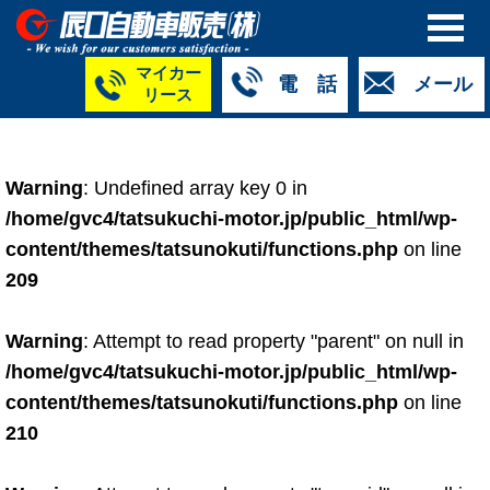
マイカー
電 話
メール
リース
本社
白山店
TM金沢店
TM城北店
TM福井店
TM西泉店
（マイ
050-5264-
076-233-
076-255-
0776-33-
050-5264-
カーリース）
Warning
: Undefined array key 0 in
4427
2318
0024
2424
4430
050-5268-
/home/gvc4/tatsukuchi-motor.jp/public_html/wp-
8009
content/themes/tatsunokuti/functions.php
on line
209
Warning
: Attempt to read property "parent" on null in
/home/gvc4/tatsukuchi-motor.jp/public_html/wp-
content/themes/tatsunokuti/functions.php
on line
210