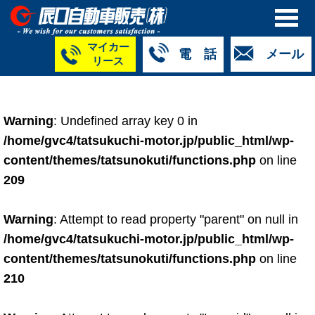
マイカー
電 話
メール
リース
本社
白山店
TM金沢店
TM城北店
TM福井店
TM西泉店
（マイ
050-5264-
076-233-
076-255-
0776-33-
050-5264-
カーリース）
Warning
: Undefined array key 0 in
4427
2318
0024
2424
4430
050-5268-
/home/gvc4/tatsukuchi-motor.jp/public_html/wp-
8009
content/themes/tatsunokuti/functions.php
on line
209
Warning
: Attempt to read property "parent" on null in
/home/gvc4/tatsukuchi-motor.jp/public_html/wp-
content/themes/tatsunokuti/functions.php
on line
210